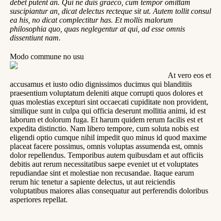
debet putent an. Qui ne duis graeco, cum tempor omittam
suscipiantur an, dicat delectus recteque sit ut. Autem tollit consul
ea his, no dicat complectitur has. Et mollis malorum
philosophia quo, quas neglegentur at qui, ad esse omnis
dissentiunt nam.
Modo commune no usu
At vero eos et
accusamus et iusto odio dignissimos ducimus qui blanditiis
praesentium voluptatum deleniti atque corrupti quos dolores et
quas molestias excepturi sint occaecati cupiditate non provident,
similique sunt in culpa qui officia deserunt mollitia animi, id est
laborum et dolorum fuga. Et harum quidem rerum facilis est et
expedita distinctio. Nam libero tempore, cum soluta nobis est
eligendi optio cumque nihil impedit quo minus id quod maxime
placeat facere possimus, omnis voluptas assumenda est, omnis
dolor repellendus. Temporibus autem quibusdam et aut officiis
debitis aut rerum necessitatibus saepe eveniet ut et voluptates
repudiandae sint et molestiae non recusandae. Itaque earum
rerum hic tenetur a sapiente delectus, ut aut reiciendis
voluptatibus maiores alias consequatur aut perferendis doloribus
asperiores repellat.