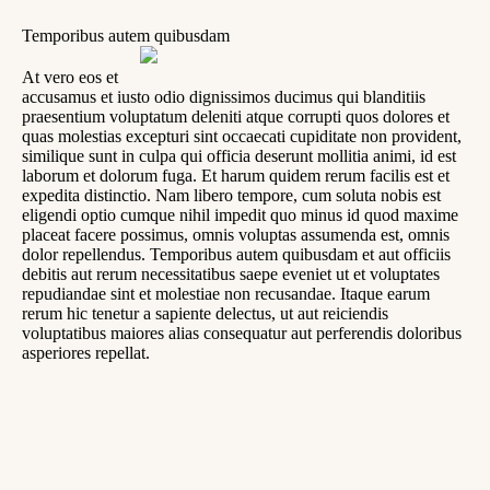
Temporibus autem quibusdam
At vero eos et
accusamus et iusto odio dignissimos ducimus qui blanditiis
praesentium voluptatum deleniti atque corrupti quos dolores et
quas molestias excepturi sint occaecati cupiditate non provident,
similique sunt in culpa qui officia deserunt mollitia animi, id est
laborum et dolorum fuga. Et harum quidem rerum facilis est et
expedita distinctio. Nam libero tempore, cum soluta nobis est
eligendi optio cumque nihil impedit quo minus id quod maxime
placeat facere possimus, omnis voluptas assumenda est, omnis
dolor repellendus. Temporibus autem quibusdam et aut officiis
debitis aut rerum necessitatibus saepe eveniet ut et voluptates
repudiandae sint et molestiae non recusandae. Itaque earum
rerum hic tenetur a sapiente delectus, ut aut reiciendis
voluptatibus maiores alias consequatur aut perferendis doloribus
asperiores repellat.